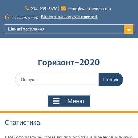
Перейти
до
234-235-5678
demo@wenthemes.com
вмісту
Вітаємо в нашому університеті.
Повідомлення:
Швидкі посилання
Горизонт-2020
Шукати:
Меню
Статистика
Щоб отримати інформацію про роботу, виконану в минулих