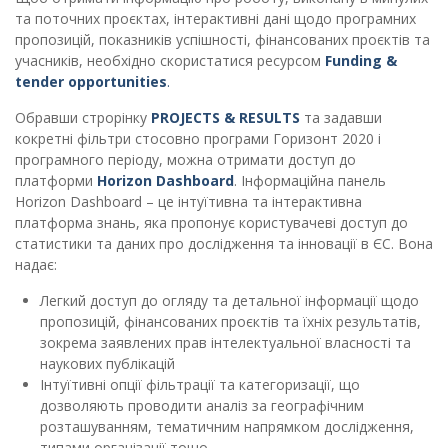
та поточних проєктах, інтерактивні дані щодо програмних
пропозицій, показників успішності, фінансованих проєктів та
учасників, необхідно скористатися ресурсом
Funding &
tender opportunities
.
Обравши строрінку
PROJECTS & RESULTS
та задавши
кокретні фільтри стосовно програми Горизонт 2020 і
програмного періоду, можна отримати доступ до
платформи
Horizon Dashboard
. Інформаційна панель
Horizon Dashboard – це інтуїтивна та інтерактивна
платформа знань, яка пропонує користувачеві доступ до
статистики та даних про дослідження та інновації в ЄС. Вона
надає:
Легкий доступ до огляду та детальної інформації щодо
пропозицій, фінансованих проєктів та їхніх результатів,
зокрема заявлених прав інтелектуальної власності та
наукових публікацій
Інтуїтивні опції фільтрації та категоризації, що
дозволяють проводити аналіз за географічним
розташуванням, тематичним напрямком дослідження,
типами організації тощо.